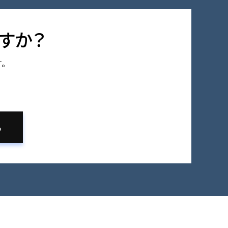
すか？
。
る