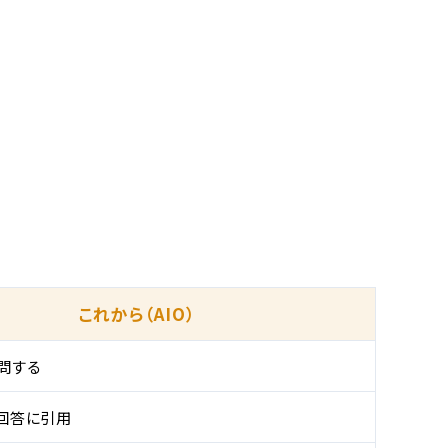
これから（AIO）
問する
で回答に引用