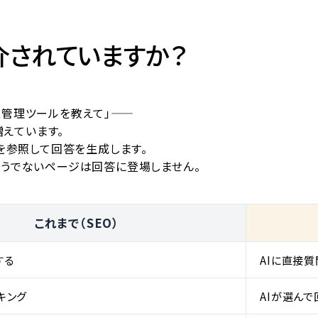
介されていますか？
怠管理ツールを教えて」——
増えています。
トを参照して回答を生成します。
そうでないページは回答に登場しません。
これまで（SEO）
する
AIに直接質
キング
AIが選ん